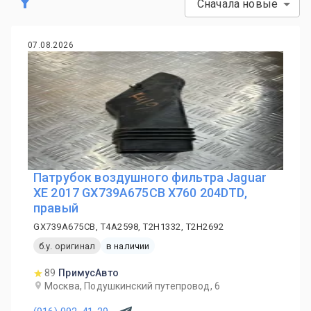
Сначала новые
07.08.2026
Патрубок воздушного фильтра Jaguar
XE 2017 GX739A675CB X760 204DTD,
правый
GX739A675CB, T4A2598, T2H1332, T2H2692
б.у. оригинал
в наличии
89
ПримусАвто
Москва, Подушкинский путепровод, 6