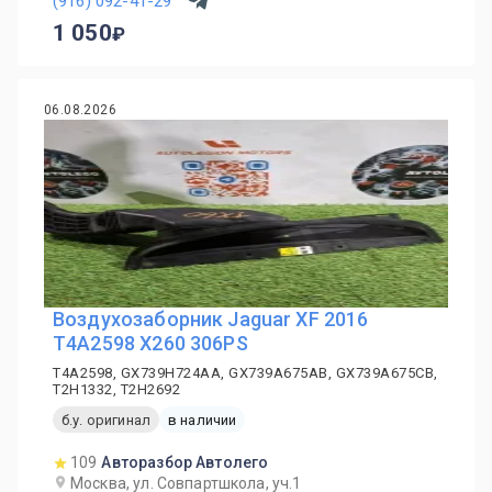
(916) 092-41-29
1 050
06.08.2026
Воздухозаборник Jaguar XF 2016
T4A2598 X260 306PS
T4A2598, GX739H724AA, GX739A675AB, GX739A675CB,
T2H1332, T2H2692
б.у. оригинал
в наличии
109
Авторазбор Автолего
Москва, ул. Совпартшкола, уч.1