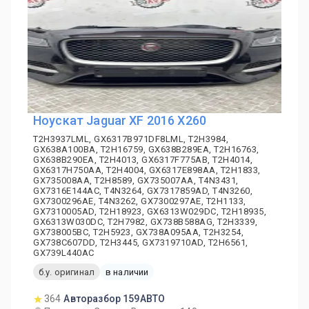
Ноускат Jaguar XF 2016 X260
T2H3937LML, GX6317B971DF8LML, T2H3984,
GX638A100BA, T2H16759, GX638B289EA, T2H16763,
GX638B290EA, T2H4013, GX6317F775AB, T2H4014,
GX6317H750AA, T2H4004, GX6317E898AA, T2H1833,
GX735008AA, T2H8589, GX735007AA, T4N3431,
GX7316E144AC, T4N3264, GX7317859AD, T4N3260,
GX7300296AE, T4N3262, GX7300297AE, T2H1133,
GX7310005AD, T2H18923, GX6313W029DC, T2H18935,
GX6313W030DC, T2H7982, GX738B588AG, T2H3339,
GX738005BC, T2H5923, GX738A095AA, T2H3254,
GX738C607DD, T2H3445, GX7319710AD, T2H6561,
GX739L440AC
б.у. оригинал
в наличии
364
Авторазбор 159АВТО