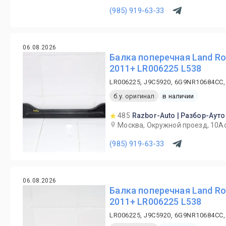
(985) 919-63-33
06.08.2026
Балка поперечная Land R
2011+ LR006225 L538
LR006225, J9C5920, 6G9NR10684CC,
б.у. оригинал
в наличии
485
Razbor-Auto | Разбор-Ауто
Москва, Окружной проезд, 10А
(985) 919-63-33
06.08.2026
Балка поперечная Land R
2011+ LR006225 L538
LR006225, J9C5920, 6G9NR10684CC,