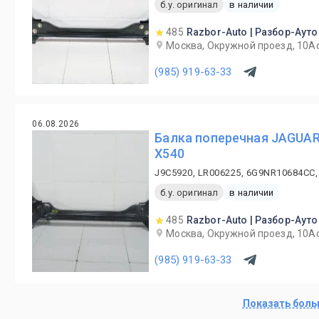
б.у. оригинал
в наличии
485
Razbor-Auto | Разбор-Ауто
Москва, Окружной проезд, 10А
(985) 919-63-33
06.08.2026
Балка поперечная JAGUAR
X540
J9C5920, LR006225, 6G9NR10684CC,
б.у. оригинал
в наличии
485
Razbor-Auto | Разбор-Ауто
Москва, Окружной проезд, 10А
(985) 919-63-33
Показать бол