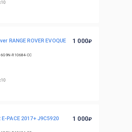
с10
over RANGE ROVER EVOQUE
1 000
 6G9N-R10684-CC
с10
 E-PACE 2017+ J9C5920
1 000