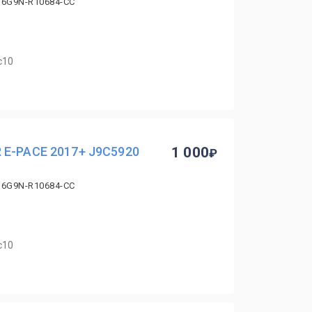
 6G9N-R10684-CC
с10
 E-PACE 2017+ J9C5920
1 000
 6G9N-R10684-CC
с10