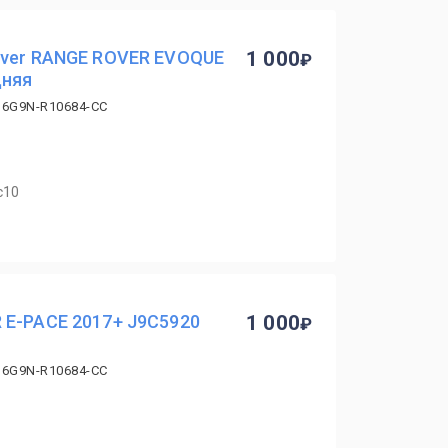
over RANGE ROVER EVOQUE
1 000
дняя
 6G9N-R10684-CC
с10
 E-PACE 2017+ J9C5920
1 000
 6G9N-R10684-CC