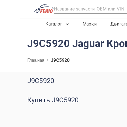
R
Каталог
Марки
Двигат
J9C5920 Jaguar Крон
Главная
/
J9C5920
J9C5920
Купить J9C5920