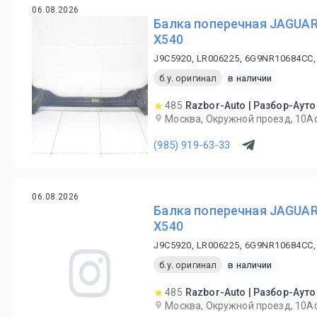
06.08.2026
Балка поперечная JAGUAR
X540
J9C5920, LR006225, 6G9NR10684CC,
б.у. оригинал
в наличии
485
Razbor-Auto | Разбор-Ауто
Москва, Окружной проезд, 10А
(985) 919-63-33
06.08.2026
Балка поперечная JAGUAR
X540
J9C5920, LR006225, 6G9NR10684CC,
б.у. оригинал
в наличии
485
Razbor-Auto | Разбор-Ауто
Москва, Окружной проезд, 10А