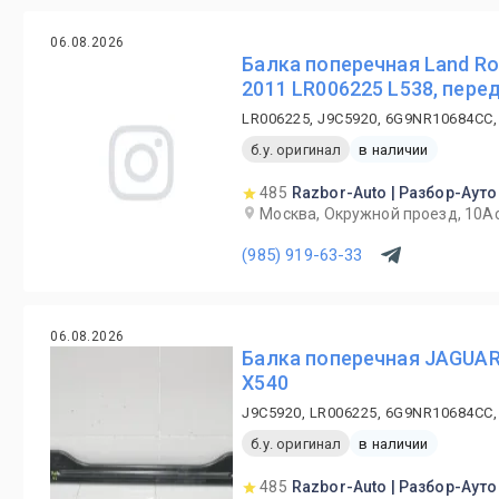
06.08.2026
Балка поперечная Land R
2011 LR006225 L538, пере
LR006225, J9C5920, 6G9NR10684CC,
б.у. оригинал
в наличии
485
Razbor-Auto | Разбор-Ауто
Москва, Окружной проезд, 10А
(985) 919-63-33
06.08.2026
Балка поперечная JAGUAR
X540
J9C5920, LR006225, 6G9NR10684CC,
б.у. оригинал
в наличии
485
Razbor-Auto | Разбор-Ауто