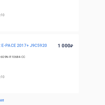
с10
 E-PACE 2017+ J9C5920
1 000
 6G9N-R10684-CC
с10
ьше