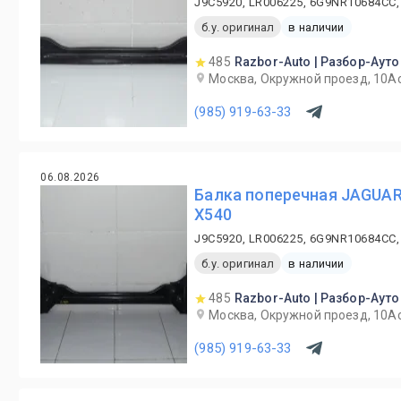
J9C5920, LR006225, 6G9NR10684CC,
б.у. оригинал
в наличии
485
Razbor-Auto | Разбор-Ауто
Москва, Окружной проезд, 10А
(985) 919-63-33
06.08.2026
Балка поперечная JAGUAR
X540
J9C5920, LR006225, 6G9NR10684CC,
б.у. оригинал
в наличии
485
Razbor-Auto | Разбор-Ауто
Москва, Окружной проезд, 10А
(985) 919-63-33