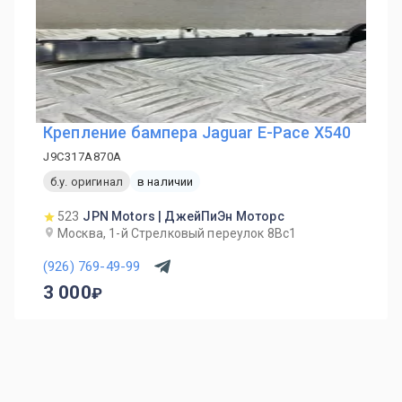
Крепление бампера Jaguar E-Pace X540
J9C317A870A
б.у. оригинал
в наличии
523
JPN Motors | ДжейПиЭн Моторс
Москва, 1-й Cтрелковый переулок 8Вс1
(926) 769-49-99
3 000