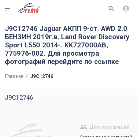
R
J9C12746 Jaguar АКПП 9-ст. AWD 2.0
БЕНЗИН 2019г.в. Land Rover Discovery
Sport L550 2014-. KK727000AB,
775976-002. Для просмотра
фотографий перейдите по ссылке
Главная
/
J9C12746
J9C12746
Для покупателей
R