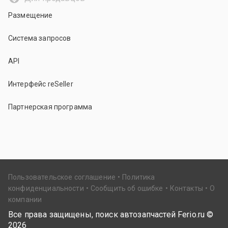
Размещение
Система запросов
API
Интерфейс reSeller
Партнерская программа
Пользовательское соглашение
Политика
конфиденциальности
Сообщить об ошибке
Контакты
О
компании
Все права защищены, поиск автозапчастей Ferio.ru ©
2026