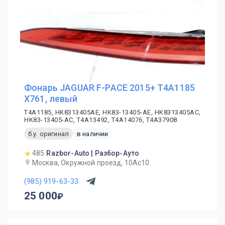
Фонарь JAGUAR F-PACE 2015+ T4A1185
X761, левый
T4A1185, HK8313405AE, HK83-13405-AE, HK8313405AC,
HK83-13405-AC, T4A13492, T4A14076, T4A37908
б.у. оригинал
в наличии
485
Razbor-Auto | Разбор-Ауто
Москва, Окружной проезд, 10Ас10
(985) 919-63-33
25 000