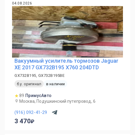
04.08.2026
Вакуумный усилитель тормозов Jaguar
XE 2017 GX732B195 X760 204DTD
GX732B195, GX732B195BE
б.у. оригинал
в наличии
89
ПримусАвто
Москва, Подушкинский путепровод, 6
(916) 092-41-29
3 470