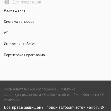
Для продавцов
Размещение
Система запросов
API
Интерфейс reSeller
Партнерская программа
Пользовательское соглашение
Политика
конфиденциальности
Сообщить об ошибке
Контакты
О
компании
Все права защищены, поиск автозапчастей Ferio.ru ©