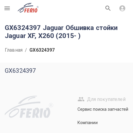
R
GX6324397 Jaguar Обшивка стойки
Jaguar XF, X260 (2015- )
Главная
/
GX6324397
GX6324397
Для покупателей
R
Сервис поиска запчастей
Компании