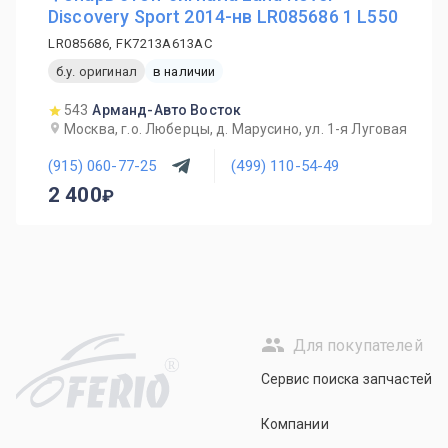
Discovery Sport 2014-нв LR085686 1 L550
LR085686, FK7213A613AC
б.у. оригинал
в наличии
543
Арманд-Авто Восток
Москва, г.о. Люберцы, д. Марусино, ул. 1-я Луговая
(915) 060-77-25
(499) 110-54-49
2 400
Для покупателей
R
Сервис поиска запчастей
Компании