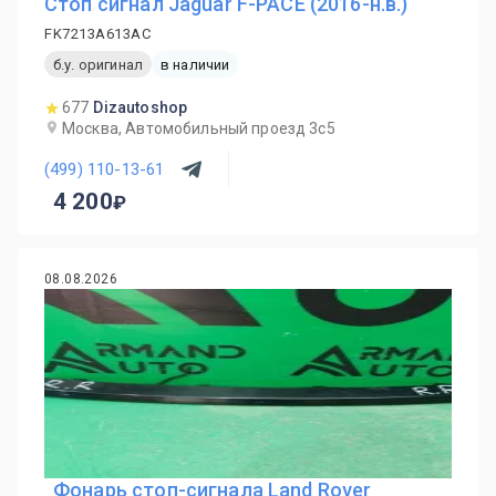
Стоп сигнал Jaguar F-PACE (2016-н.в.)
FK7213A613AC
б.у. оригинал
в наличии
677
Dizautoshop
Москва, Автомобильный проезд 3с5
(499) 110-13-61
4 200
08.08.2026
Фонарь стоп-сигнала Land Rover