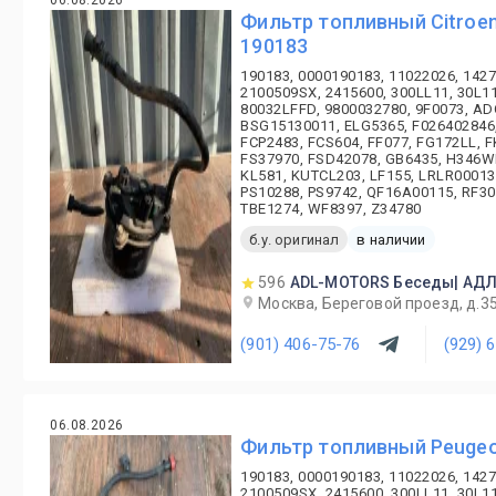
06.08.2026
Фильтр топливный Citroen
190183
190183, 0000190183, 11022026, 1427
2100509SX, 2415600, 300LL11, 30L11
80032LFFD, 9800032780, 9F0073, A
BSG15130011, ELG5365, F026402846,
FCP2483, FCS604, FF077, FG172LL, F
FS37970, FSD42078, GB6435, H346WK
KL581, KUTCL203, LF155, LRLR00013
PS10288, PS9742, QF16A00115, RF30
TBE1274, WF8397, Z34780
б.у. оригинал
в наличии
596
ADL-MOTORS Беседы| АД
Москва, Береговой проезд, д.3
(901) 406-75-76
(929) 
06.08.2026
Фильтр топливный Peugeo
190183, 0000190183, 11022026, 1427
2100509SX, 2415600, 300LL11, 30L11