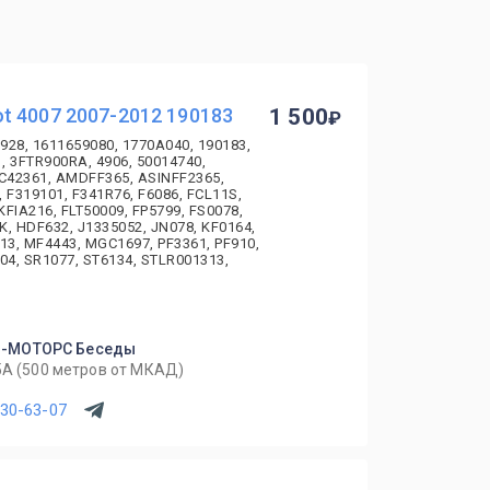
t 4007 2007-2012 190183
1 500
928, 1611659080, 1770A040, 190183,
, 3FTR900RA, 4906, 50014740,
DC42361, AMDFF365, ASINFF2365,
 F319101, F341R76, F6086, FCL11S,
KFIA216, FLT50009, FP5799, FS0078,
, HDF632, J1335052, JN078, KF0164,
13, MF4443, MGC1697, PF3361, PF910,
04, SR1077, ST6134, STLR001313,
Л-МОТОРС Беседы
5А (500 метров от МКАД)
630-63-07