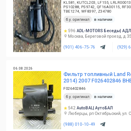
KL581, KUTCL203, LF155, LRLR00013
PS10288, PS9742, QF16A00115, RF30
TBE1274, WF8397, Z34780
б.у. оригинал
в наличии
596
ADL-MOTORS Беседы| АД
Москва, Береговой проезд, д.3
(901) 406-75-76
(929) 
06.08.2026
Фильтр топливный Land Rov
2014) 2007 F026402846 В
F026402846
б.у. оригинал
в наличии
542
AutoBAL| АутоБАЛ
Люберцы, рп Октябрьский, ул. С
(988) 010-10-49