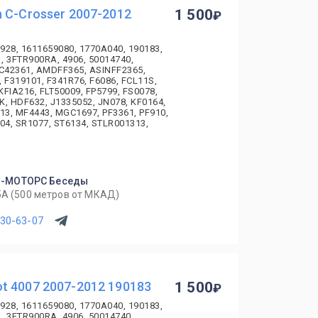
 C-Crosser 2007-2012
1 500
928, 1611659080, 1770A040, 190183,
, 3FTR900RA, 4906, 50014740,
DC42361, AMDFF365, ASINFF2365,
 F319101, F341R76, F6086, FCL11S,
KFIA216, FLT50009, FP5799, FS0078,
, HDF632, J1335052, JN078, KF0164,
13, MF4443, MGC1697, PF3361, PF910,
04, SR1077, ST6134, STLR001313,
Л-МОТОРС Беседы
5А (500 метров от МКАД)
630-63-07
t 4007 2007-2012 190183
1 500
928, 1611659080, 1770A040, 190183,
, 3FTR900RA, 4906, 50014740,