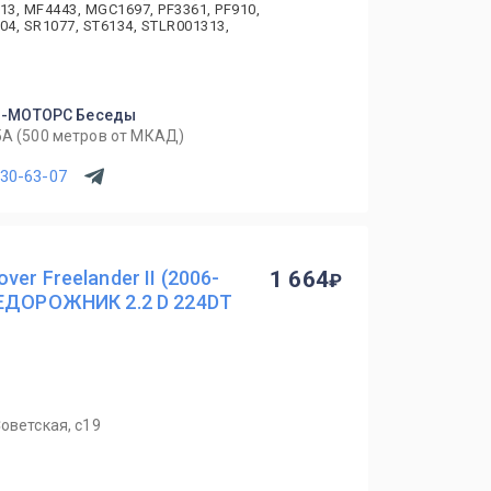
13, MF4443, MGC1697, PF3361, PF910,
04, SR1077, ST6134, STLR001313,
Л-МОТОРС Беседы
5А (500 метров от МКАД)
630-63-07
er Freelander II (2006-
1 664
НЕДОРОЖНИК 2.2 D 224DT
оветская, с19