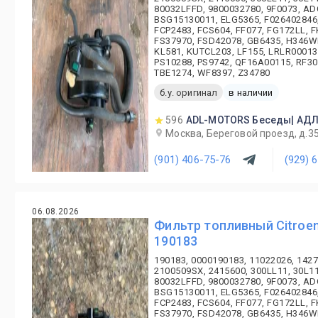
80032LFFD, 9800032780, 9F0073, A
BSG15130011, ELG5365, F026402846,
FCP2483, FCS604, FF077, FG172LL, F
FS37970, FSD42078, GB6435, H346WK
KL581, KUTCL203, LF155, LRLR00013
PS10288, PS9742, QF16A00115, RF30
TBE1274, WF8397, Z34780
б.у. оригинал
в наличии
596
ADL-MOTORS Беседы| АД
Москва, Береговой проезд, д.3
(901) 406-75-76
(929) 
06.08.2026
Фильтр топливный Citroen
190183
190183, 0000190183, 11022026, 1427
2100509SX, 2415600, 300LL11, 30L11
80032LFFD, 9800032780, 9F0073, A
BSG15130011, ELG5365, F026402846,
FCP2483, FCS604, FF077, FG172LL, F
FS37970, FSD42078, GB6435, H346WK