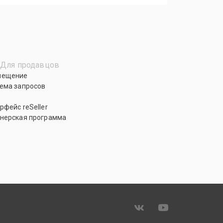
Для продавцов
мещение
ема запросов
рфейс reSeller
нерская программа