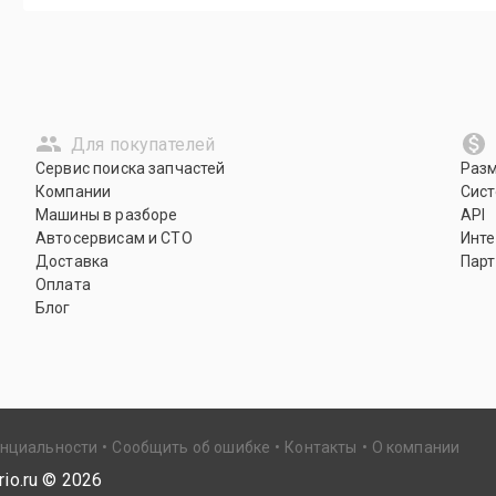
Для покупателей
Сервис поиска запчастей
Раз
Компании
Сист
Машины в разборе
API
Автосервисам и СТО
Инте
Доставка
Парт
Оплата
Блог
енциальности
Сообщить об ошибке
Контакты
О компании
io.ru ©
2026