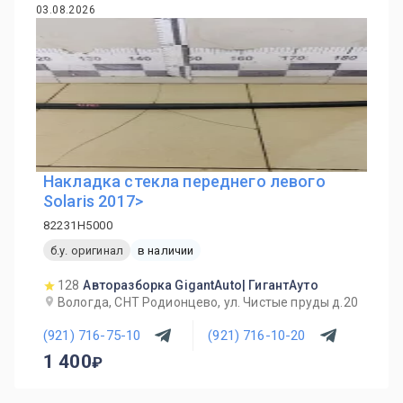
03.08.2026
Накладка стекла переднего левого
Solaris 2017>
82231H5000
б.у. оригинал
в наличии
128
Авторазборка GigantAuto| ГигантАуто
Вологда, СНТ Родионцево, ул. Чистые пруды д.20
(921) 716-75-10
(921) 716-10-20
1 400