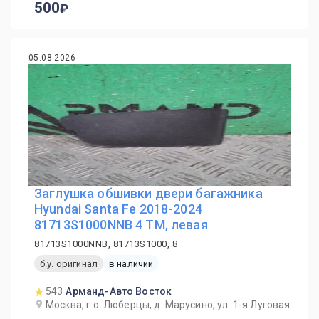
500
05.08.2026
Заглушка обшивки двери багажника
Hyundai Santa Fe 2018-2024
81713S1000NNB 4 TM, левая
81713S1000NNB, 81713S1000, 8
б.у. оригинал
в наличии
543
Арманд-Авто Восток
Москва, г.о. Люберцы, д. Марусино, ул. 1-я Луговая