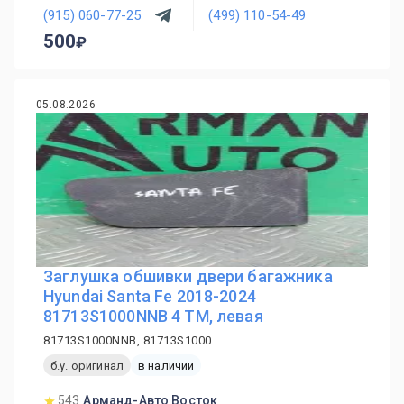
(915) 060-77-25
(499) 110-54-49
500
05.08.2026
Заглушка обшивки двери багажника
Hyundai Santa Fe 2018-2024
81713S1000NNB 4 TM, левая
81713S1000NNB, 81713S1000
б.у. оригинал
в наличии
543
Арманд-Авто Восток