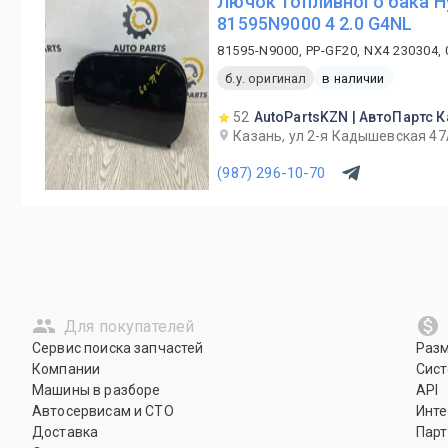
Лючок топливного бака Hy
81595N9000 4 2.0 G4NL
81595-N9000, PP-GF20, NX4 230304,
б.у. оригинал
в наличии
52
AutoPartsKZN | АвтоПартс К
Казань, ул 2-я Кадышевская 4
(987) 296-10-70
Для покупателей
Сервис поиска запчастей
Раз
Компании
Сист
Машины в разборе
API
Автосервисам и СТО
Инте
Доставка
Парт