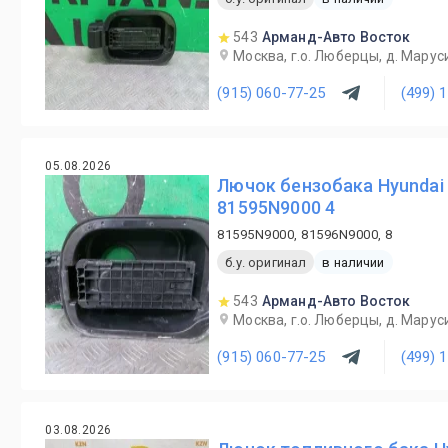
543
Арманд-Авто Восток
Москва, г.о. Люберцы, д. Маруси
(915) 060-77-25
(499) 
05.08.2026
Лючок бензобака Hyundai 
81595N9000 4
81595N9000, 81596N9000, 8
б.у. оригинал
в наличии
543
Арманд-Авто Восток
Москва, г.о. Люберцы, д. Маруси
(915) 060-77-25
(499) 
03.08.2026