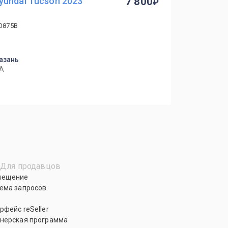
undai Tucson 2023
7 800
 0875B
азань
7А
Для продавцов
мещение
ема запросов
рфейс reSeller
нерская программа