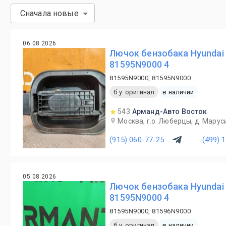
Сначала новые
06.08.2026
Лючок бензобака Hyundai 
81595N9000 4
81595N9000, 81595N9000
б.у. оригинал
в наличии
543
Арманд-Авто Восток
Москва, г.о. Люберцы, д. Маруси
(915) 060-77-25
(499) 
05.08.2026
Лючок бензобака Hyundai 
81595N9000 4
81595N9000, 81596N9000
б.у. оригинал
в наличии