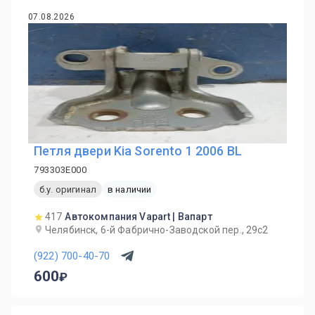
07.08.2026
Петля двери Kia Sorento 1 2006 BL
793303E000
б.у. оригинал
в наличии
417
Автокомпания Vapart | Вапарт
Челябинск, 6-й Фабрично-Заводской пер., 29с2
(922) 700-40-70
600