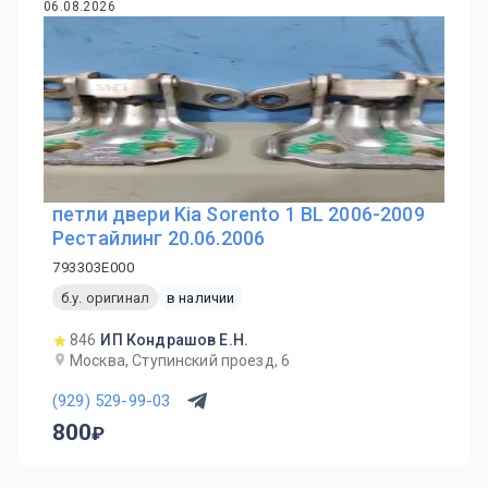
06.08.2026
петли двери Kia Sorento 1 BL 2006-2009
Рестайлинг 20.06.2006
793303E000
б.у. оригинал
в наличии
846
ИП Кондрашов Е.Н.
Москва, Ступинский проезд, 6
(929) 529-99-03
800