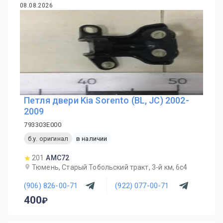
08.08.2026
Петля двери Kia Sorento (BL, JC) 2002-
2009
793303E000
б.у. оригинал
в наличии
201
AMC72
Тюмень, Старый Тобольский тракт, 3-й км, 6с4
(906) 826-00-71
(922) 077-00-71
400