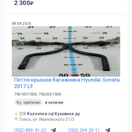
2 300
08.08.2026
Петля крышки багажника Hyundai Sonata
2017 LF
79210C1500, 79220C1500
б.у. оригинал
в наличии
328
Kuzovnoe.ru| Кузовное.ру
Томск, ул. Ивановского 21/3
(952) 890-41-23
(382) 294-29-11