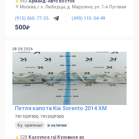
543
Арманд-Авто Восток
Москва, г.о. Люберцы, д. Марусино, ул. 1-я Луговая
(915) 060-77-25
(499) 110-54-49
500
08.08.2026
Петля капота Kia Sorento 2014 XM
791102P500, 791202P500
б.у. оригинал
в наличии
328
Kuzovnoe.ru| Кузовное.ру