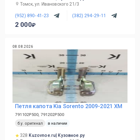
Томск, ул. Ивановского 21/3
(952) 890-41-23
(382) 294-29-11
2 000
08.08.2026
Петля капота Kia Sorento 2009-2021 XM
791102P500, 791202P500
б.у. оригинал
в наличии
328
Kuzovnoe.ru| Кузовное.ру