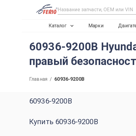
R
Каталог
Марки
Двигат
60936-9200B Hyunda
правый безопасност
Главная
/
60936-9200B
60936-9200B
Купить 60936-9200B