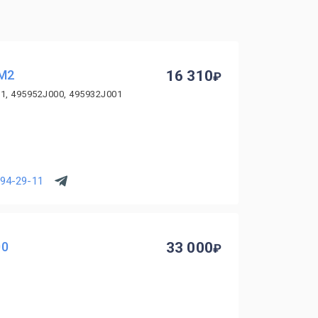
HM2
16 310
1, 495952J000, 495932J001
294-29-11
00
33 000