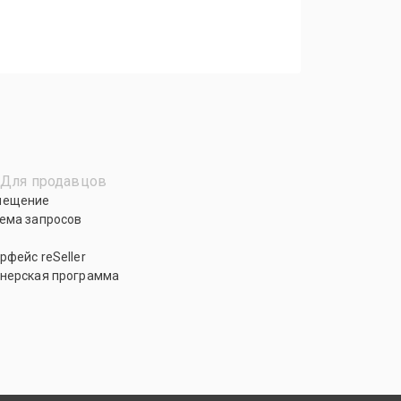
Для продавцов
мещение
ема запросов
рфейс reSeller
нерская программа