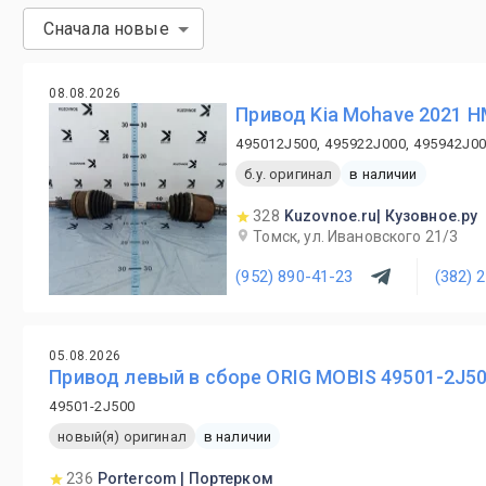
Сначала новые
08.08.2026
Привод Kia Mohave 2021 
495012J500, 495922J000, 495942J00
б.у. оригинал
в наличии
328
Kuzovnoe.ru| Кузовное.ру
Томск, ул. Ивановского 21/3
(952) 890-41-23
(382) 
05.08.2026
Привод левый в сборе ORIG MOBIS 49501-2J5
49501-2J500
новый(я) оригинал
в наличии
236
Portercom | Портерком