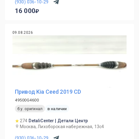
(930) 036-10-29
16 000
09.08.2026
Привод Kia Ceed 2019 CD
49500G4600
б.у. оригинал
в наличии
274
DetaliCenter | Детали Центр
Москва, Лихоборская набережная, 13с4
(930) 036-10-29