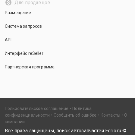
Для продавцов
Размещение
Система запросов
API
Интерфейс reSeller
Партнерская программа
Пользовательское соглашение
Политика
конфиденциальности
Сообщить об ошибке
Контакты
О
компании
Все права защищены, поиск автозапчастей Ferio.ru ©