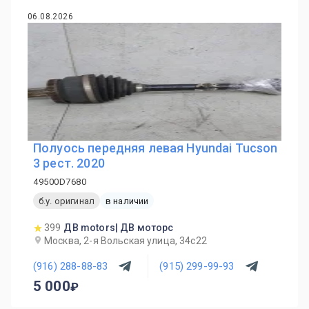
06.08.2026
Полуось передняя левая Hyundai Tucson
3 рест. 2020
49500D7680
б.у. оригинал
в наличии
399
ДВ motors| ДВ моторс
Москва, 2-я Вольская улица, 34с22
(916) 288-88-83
(915) 299-99-93
5 000