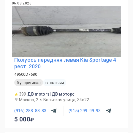
06.08.2026
Полуось передняя левая Kia Sportage 4
рест. 2020
49500D7680
б.у. оригинал
в наличии
399
ДВ motors| ДВ моторс
Москва, 2-я Вольская улица, 34с22
(916) 288-88-83
(915) 299-99-93
5 000