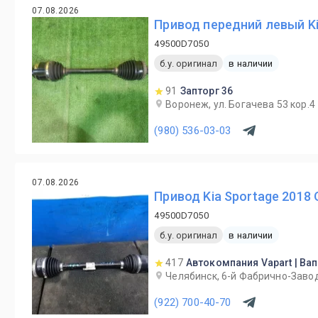
07.08.2026
Привод передний левый Ki
49500D7050
б.у. оригинал
в наличии
91
Запторг 36
Воронеж, ул. Богачева 53 кор.4
(980) 536-03-03
07.08.2026
Привод Kia Sportage 2018 
49500D7050
б.у. оригинал
в наличии
417
Автокомпания Vapart | Ва
Челябинск, 6-й Фабрично-Завод
(922) 700-40-70