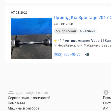
07.08.2026
Привод Kia Sportage 2017 
49500D7050
б.у. оригинал
в наличии
417
Автокомпания Vapart | Ва
Челябинск, 6-й Фабрично-Завод
(922) 700-40-70
Для покупателей
Сервис поиска запчастей
Раз
Компании
Сист
Машины в разборе
API