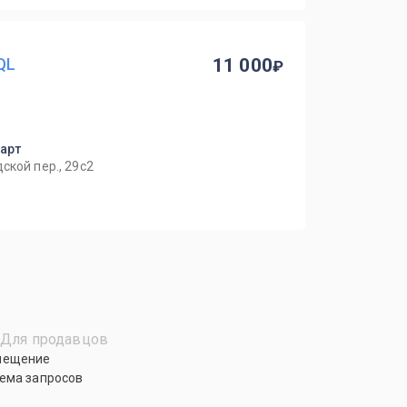
QL
11 000
парт
ской пер., 29с2
Для продавцов
мещение
ема запросов