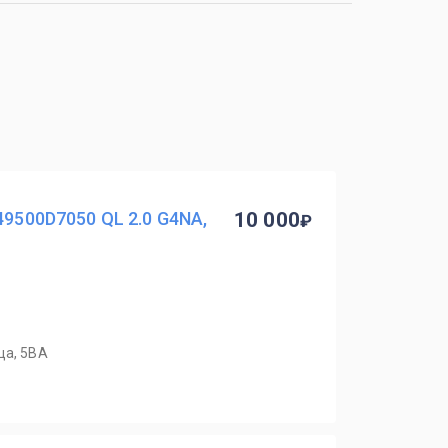
49500D7050 QL 2.0 G4NA,
10 000
ца, 5ВА