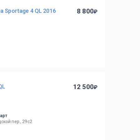
a Sportage 4 QL 2016
8 800
QL
12 500
парт
ской пер., 29с2