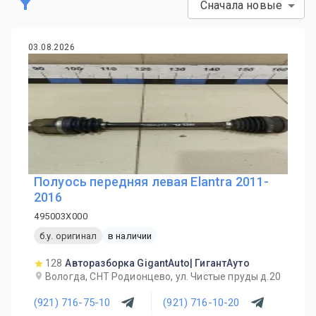
Сначала новые
03.08.2026
Полуось передняя левая Elantra 2011-
2016
495003X000
б.у. оригинал
в наличии
128
Авторазборка GigantAuto| ГигантАуто
Вологда, СНТ Родионцево, ул. Чистые пруды д.20
(921) 716-75-10
(921) 716-10-20