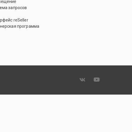
мещение
ема запросов
рфейс reSeller
нерская программа