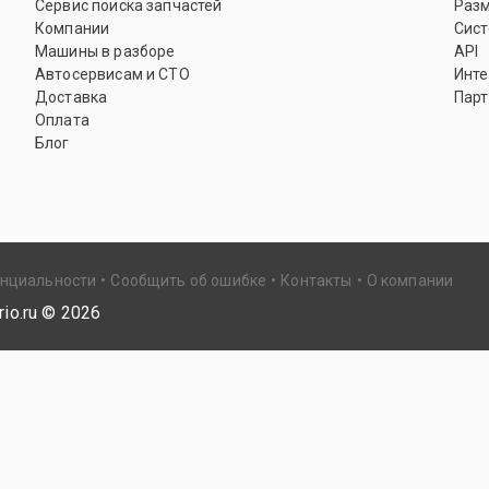
Сервис поиска запчастей
Раз
Компании
Сист
Машины в разборе
API
Автосервисам и СТО
Инте
Доставка
Парт
Оплата
Блог
енциальности
Сообщить об ошибке
Контакты
О компании
io.ru ©
2026