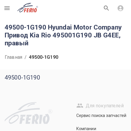
R
49500-1G190 Hyundai Motor Company
Привод Kia Rio 495001G190 JB G4EE,
правый
Главная
/
49500-1G190
49500-1G190
Для покупателей
R
Сервис поиска запчастей
Компании