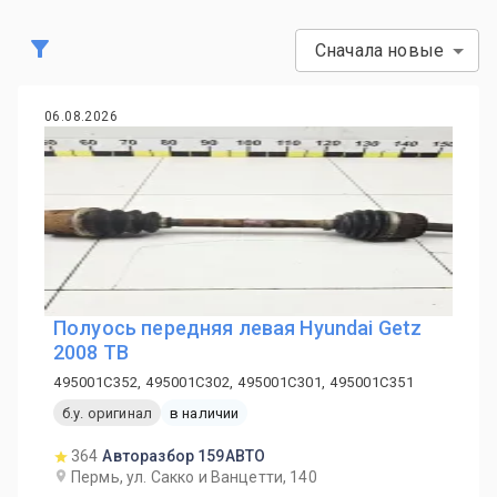
Сначала новые
06.08.2026
Полуось передняя левая Hyundai Getz
2008 TB
495001C352, 495001C302, 495001C301, 495001C351
б.у. оригинал
в наличии
364
Авторазбор 159АВТО
Пермь, ул. Сакко и Ванцетти, 140