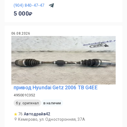
(904) 840-47-47
5 000
06.08.2026
привод Hyundai Getz 2006 TB G4EE
495001C352
б.у. оригинал
в наличии
76
Автодрайв42
Кемерово, ул. Односторонняя, 37А