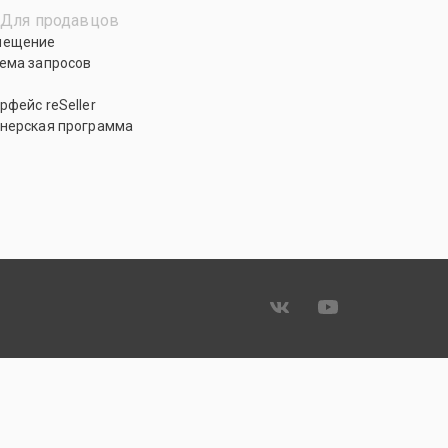
Для продавцов
мещение
ема запросов
рфейс reSeller
нерская программа