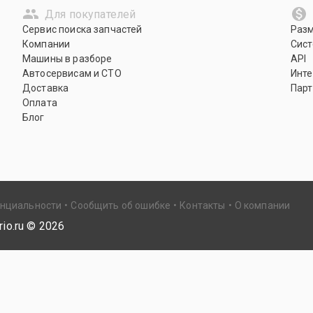
Для покупателей
Сервис поиска запчастей
Раз
Компании
Сист
Машины в разборе
API
Автосервисам и СТО
Инте
Доставка
Парт
Оплата
Блог
енциальности
Сообщить об ошибке
Контакты
О компании
io.ru ©
2026