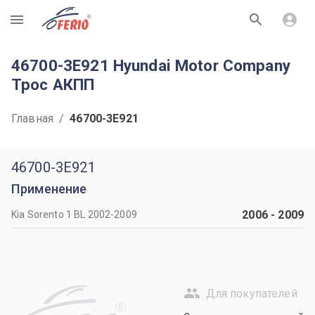
R
46700-3E921 Hyundai Motor Company
Трос АКПП
Главная
/
46700-3E921
46700-3E921
Применение
2006
-
2009
Kia Sorento 1 BL 2002-2009
Для покупателей
R