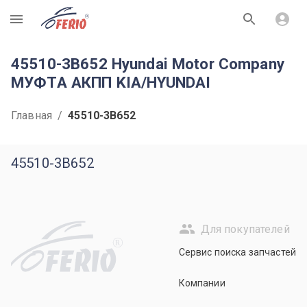
R
45510-3B652 Hyundai Motor Company
МУФТА АКПП KIA/HYUNDAI
Главная
/
45510-3B652
45510-3B652
Для покупателей
R
Сервис поиска запчастей
Компании