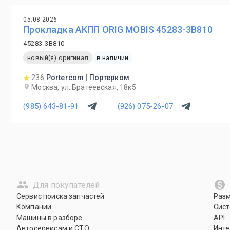
05.08.2026
Прокладка АКПП ORIG MOBIS 45283-3B810
45283-3B810
новый(я) оригинал
в наличии
236
Portercom | Портерком
Москва, ул. Братеевская, 18к5
(985) 643-81-91
(926) 075-26-07
Для покупателей
Сервис поиска запчастей
Раз
Компании
Сист
Машины в разборе
API
Автосервисам и СТО
Инте