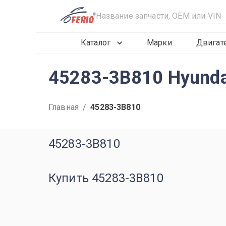
R
Каталог
Марки
Двигат
45283-3B810 Hyund
Главная
/
45283-3B810
45283-3B810
Купить 45283-3B810