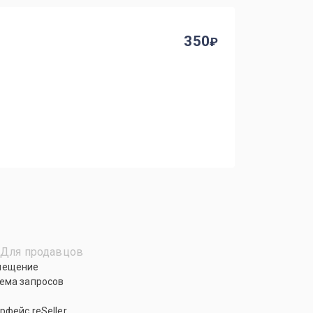
350
Для продавцов
мещение
ема запросов
рфейс reSeller