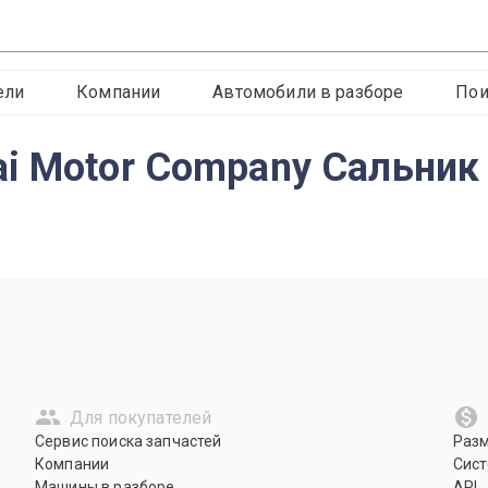
ели
Компании
Автомобили в разборе
Пои
i Motor Company Сальник
Для покупателей
Сервис поиска запчастей
Раз
Компании
Сист
Машины в разборе
API