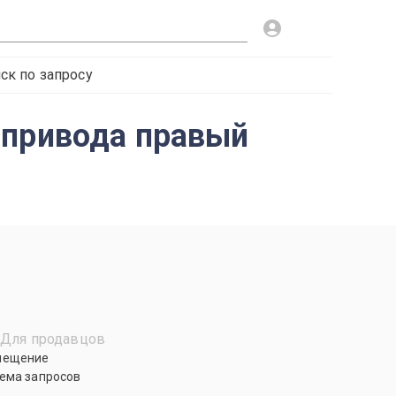
ск по запросу
 привода правый
Для продавцов
мещение
ема запросов