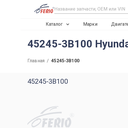
R
Каталог
Марки
Двигат
45245-3B100 Hyunda
Главная
/
45245-3B100
45245-3B100
R