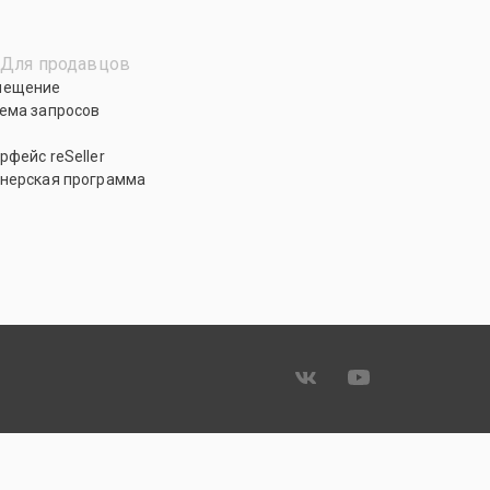
Для продавцов
мещение
ема запросов
рфейс reSeller
нерская программа