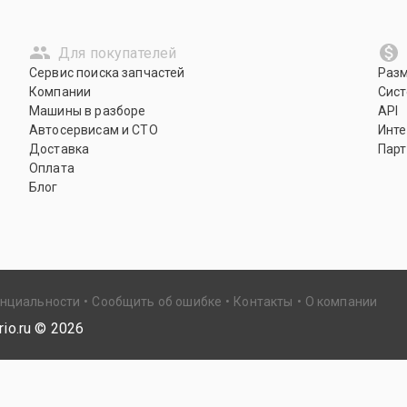
Для покупателей
Сервис поиска запчастей
Раз
Компании
Сист
Машины в разборе
API
Автосервисам и СТО
Инте
Доставка
Парт
Оплата
Блог
енциальности
Сообщить об ошибке
Контакты
О компании
io.ru ©
2026