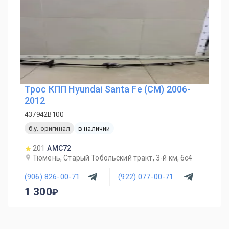
Трос КПП Hyundai Santa Fe (CM) 2006-
2012
437942B100
б.у. оригинал
в наличии
201
AMC72
Тюмень, Старый Тобольский тракт, 3-й км, 6с4
(906) 826-00-71
(922) 077-00-71
1 300