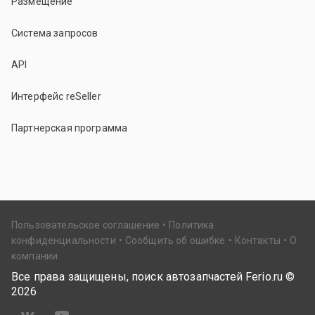
Размещение
Система запросов
API
Интерфейс reSeller
Партнерская программа
Пользовательское соглашение
Политика
конфиденциальности
Сообщить об ошибке
Контакты
О
компании
Все права защищены, поиск автозапчастей Ferio.ru ©
2026