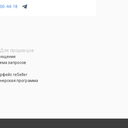
700-44-18
Для продавцов
мещение
ема запросов
рфейс reSeller
нерская программа