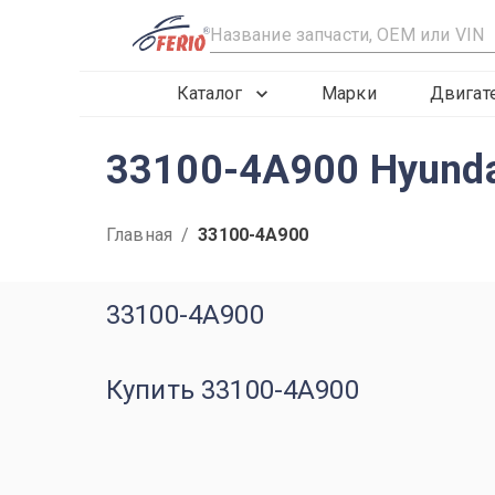
R
Каталог
Марки
Двигат
33100-4A900 Hyunda
Главная
/
33100-4A900
33100-4A900
Купить 33100-4A900