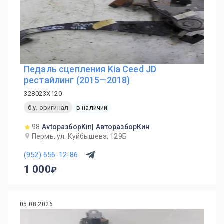
Педаль сцепления Kia Ceed JD
рестайлинг (2015—2018)
328023X120
б.у. оригинал
в наличии
98
AvtoразборKin| АвторазборКин
Пермь, ул. Куйбышева, 129Б
(952) 656-12-86
1 000
05.08.2026