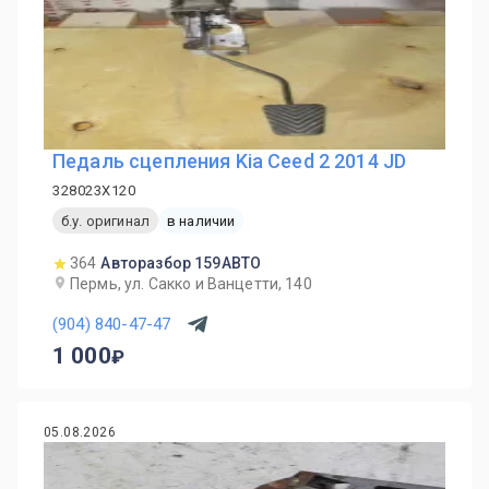
Педаль сцепления Kia Ceed 2 2014 JD
328023X120
б.у. оригинал
в наличии
364
Авторазбор 159АВТО
Пермь, ул. Сакко и Ванцетти, 140
(904) 840-47-47
1 000
05.08.2026