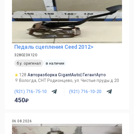
Педаль сцепления Ceed 2012>
328023X120
б.у. оригинал
в наличии
128
Авторазборка GigantAuto| ГигантАуто
Вологда, СНТ Родионцево, ул. Чистые пруды д.20
(921) 716-75-10
(921) 716-10-20
450
06.08.2026