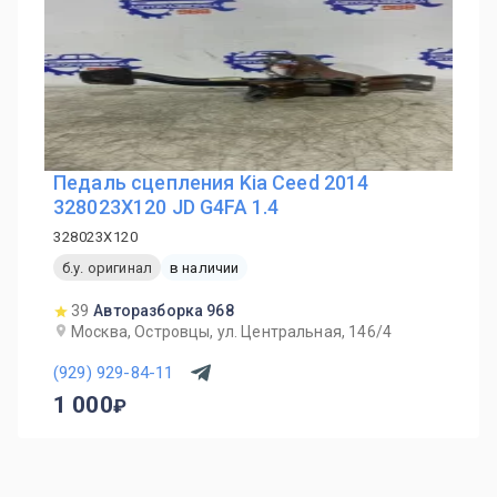
Педаль сцепления Kia Ceed 2014
328023X120 JD G4FA 1.4
328023X120
б.у. оригинал
в наличии
39
Авторазборка 968
Москва, Островцы, ул. Центральная, 146/4
(929) 929-84-11
1 000