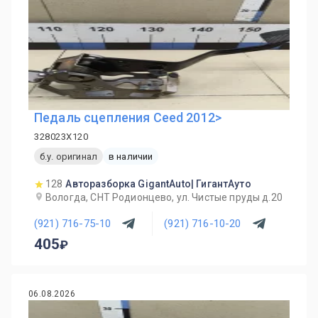
Педаль сцепления Ceed 2012>
328023X120
б.у. оригинал
в наличии
128
Авторазборка GigantAuto| ГигантАуто
Вологда, СНТ Родионцево, ул. Чистые пруды д.20
(921) 716-75-10
(921) 716-10-20
405
06.08.2026