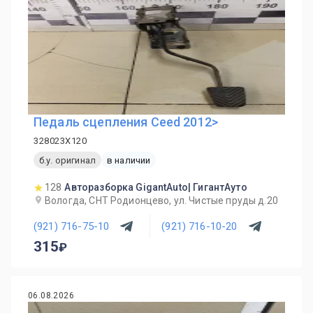
Педаль сцепления Ceed 2012>
328023X120
б.у. оригинал
в наличии
128
Авторазборка GigantAuto| ГигантАуто
Вологда, СНТ Родионцево, ул. Чистые пруды д.20
(921) 716-75-10
(921) 716-10-20
315
06.08.2026