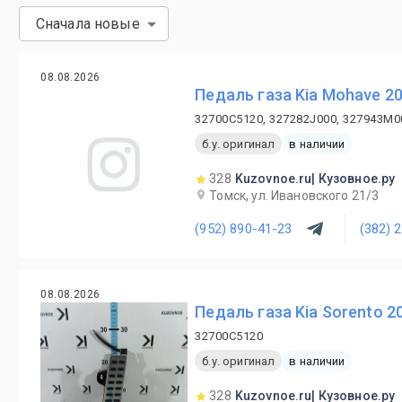
Сначала новые
08.08.2026
Педаль газа Kia Mohave 2
32700C5120, 327282J000, 327943M0
б.у. оригинал
в наличии
328
Kuzovnoe.ru| Кузовное.ру
Томск, ул. Ивановского 21/3
(952) 890-41-23
(382) 
08.08.2026
Педаль газа Kia Sorento 2
32700C5120
б.у. оригинал
в наличии
328
Kuzovnoe.ru| Кузовное.ру