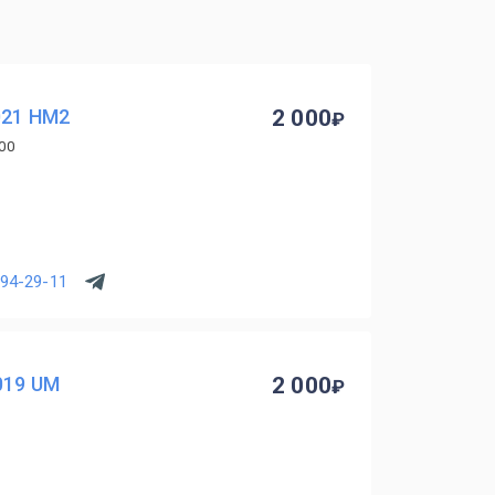
021 HM2
2 000
00
294-29-11
019 UM
2 000