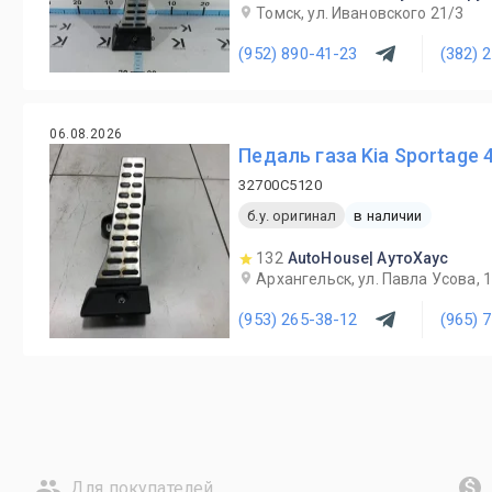
Томск, ул. Ивановского 21/3
(952) 890-41-23
(382) 
06.08.2026
Педаль газа Kia Sportage 
32700C5120
б.у. оригинал
в наличии
132
AutoHouse| АутоХаус
Архангельск, ул. Павла Усова, 
(953) 265-38-12
(965) 
Для покупателей