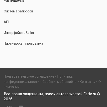
Размещение
Система запросов
API
Интерфейс reSeller
Партнерская программа
Пользовательское соглашение
Политика
конфиденциальности
Сообщить об ошибке
Контакты
О
компании
Все права защищены, поиск автозапчастей Ferio.ru ©
2026