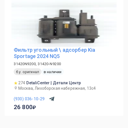
Фильтр угольный \ адсорбер Kia
Sportage 2024 NQ5
31420N9200, 31420-N9200
б.у. оригинал
в наличии
274
DetaliCenter | Детали Центр
Москва, Лихоборская набережная, 13с4
(930) 036-10-29
26 800