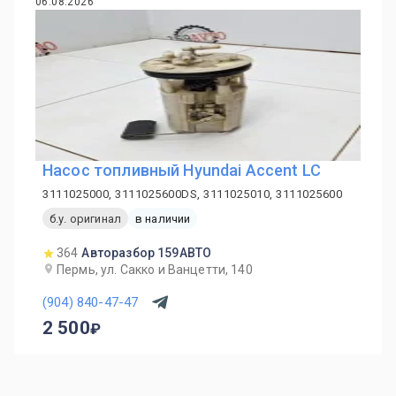
06.08.2026
Насос топливный Hyundai Accent LC
3111025000, 3111025600DS, 3111025010, 3111025600
б.у. оригинал
в наличии
364
Авторазбор 159АВТО
Пермь, ул. Сакко и Ванцетти, 140
(904) 840-47-47
2 500