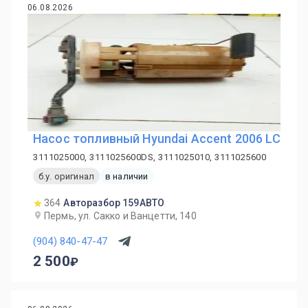
06.08.2026
Насос топливный Hyundai Accent 2006 LC
3111025000, 3111025600DS, 3111025010, 3111025600
б.у. оригинал
в наличии
364
Авторазбор 159АВТО
Пермь, ул. Сакко и Ванцетти, 140
(904) 840-47-47
2 500