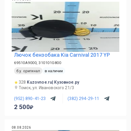
Лючок бензобака Kia Carnival 2017 YP
69510A9000, 310101G800
б.у. оригинал
в наличии
328
Kuzovnoe.ru| Кузовное.ру
Томск, ул. Ивановского 21/3
(952) 890-41-23
(382) 294-29-11
2 500
08.08.2026