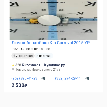
Лючок бензобака Kia Carnival 2015 YP
69510A9000, 310101G800
б.у. оригинал
в наличии
328
Kuzovnoe.ru| Кузовное.ру
Томск, ул. Ивановского 21/3
(952) 890-41-23
(382) 294-29-11
2 500