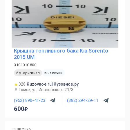
Крышка топливного бака Kia Sorento
2015 UM
310101G800
б.у. оригинал
в наличии
328
Kuzovnoe.ru| Кузовное.ру
Томск, ул. Ивановского 21/3
(952) 890-41-23
(382) 294-29-11
600
08.08.2026