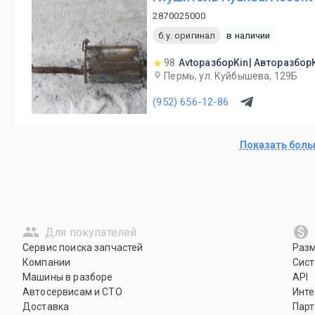
2870025000
б.у. оригинал
в наличии
98
AvtoразборKin| Авторазбор
Пермь, ул. Куйбышева, 129Б
(952) 656-12-86
Показать бол
Для покупателей
Сервис поиска запчастей
Раз
Компании
Сист
Машины в разборе
API
Автосервисам и СТО
Инте
Доставка
Парт