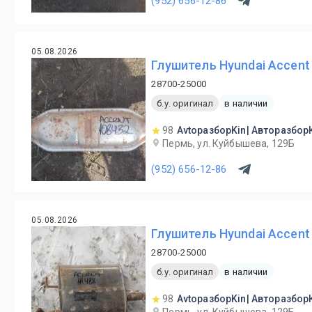
(952) 656-12-86
05.08.2026
Глушитель Hyundai Accent 
28700-25000
б.у. оригинал
в наличии
98
AvtoразборKin| Авторазбор
Пермь, ул. Куйбышева, 129Б
(952) 656-12-86
05.08.2026
Глушитель Hyundai Accent 
28700-25000
б.у. оригинал
в наличии
98
AvtoразборKin| Авторазбор