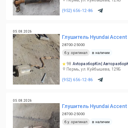
Пермь, ул. Куйбышева, 129Б
(952) 656-12-86
05.08.2026
Глушитель Hyundai Accent 
28700-25000
б.у. оригинал
в наличии
98
AvtoразборKin| Авторазбор
Пермь, ул. Куйбышева, 129Б
(952) 656-12-86
05.08.2026
Глушитель Hyundai Accent 
28700-25000
б.у. оригинал
в наличии