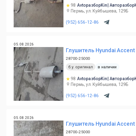
98
AvtoразборKin| Авторазбор
Пермь, ул. Куйбышева, 129Б
(952) 656-12-86
05.08.2026
Глушитель Hyundai Accent 
28700-25000
б.у. оригинал
в наличии
98
AvtoразборKin| Авторазбор
Пермь, ул. Куйбышева, 129Б
(952) 656-12-86
05.08.2026
Глушитель Hyundai Accent 
28700-25000