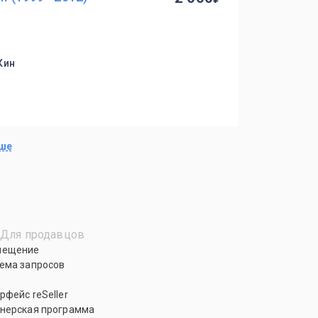
Кин
ьше
Для продавцов
мещение
ема запросов
рфейс reSeller
нерская программа