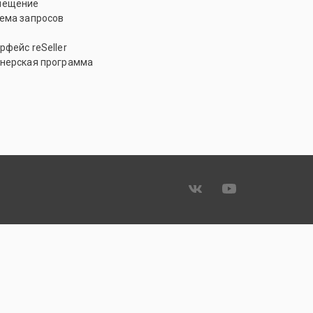
мещение
ема запросов
рфейс reSeller
нерская программа