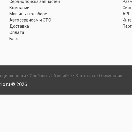
Сервис поиска запчастей
Раз
Компании
Сист
Машины в разборе
API
Автосервисам и СТО
Инте
Доставка
Парт
Оплата
Блог
енциальности
Сообщить об ошибке
Контакты
О компании
io.ru ©
2026