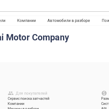
ели
Компании
Автомобили в разборе
Пои
i Motor Company
Для покупателей
Сервис поиска запчастей
Раз
Компании
Сист
Машины в разборе
API