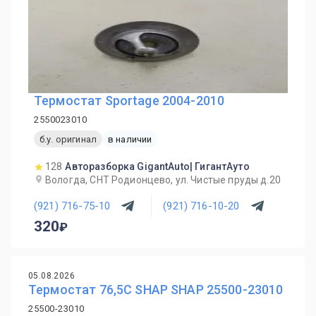
Термостат Sportage 2004-2010
2550023010
б.у. оригинал
в наличии
128
Авторазборка GigantAuto| ГигантАуто
Вологда, СНТ Родионцево, ул. Чистые пруды д.20
(921) 716-75-10
(921) 716-10-20
320
05.08.2026
Термостат 76,5C SHAP SHAP 25500-23010
25500-23010