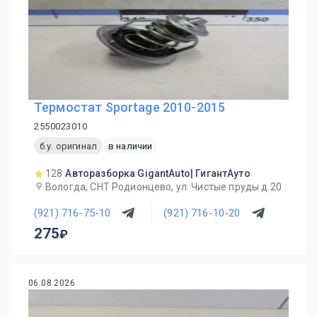
Термостат Sportage 2010-2015
2550023010
б.у. оригинал
в наличии
128
Авторазборка GigantAuto| ГигантАуто
Вологда, СНТ Родионцево, ул. Чистые пруды д.20
(921) 716-75-10
(921) 716-10-20
275
06.08.2026