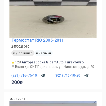
Термостат RIO 2005-2011
2550023010
б.у. оригинал
в наличии
128
Авторазборка GigantAuto| ГигантАуто
Вологда, СНТ Родионцево, ул. Чистые пруды д.20
(921) 716-75-10
(921) 716-10-20
200
06.08.2026