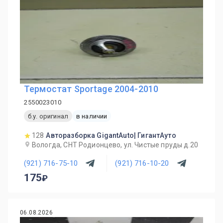
Термостат Sportage 2004-2010
2550023010
б.у. оригинал
в наличии
128
Авторазборка GigantAuto| ГигантАуто
Вологда, СНТ Родионцево, ул. Чистые пруды д.20
(921) 716-75-10
(921) 716-10-20
175
06.08.2026