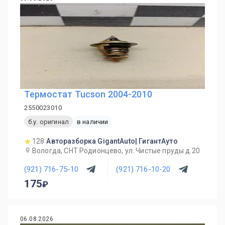
Термостат Tucson 2004-2010
2550023010
б.у. оригинал
в наличии
128
Авторазборка GigantAuto| ГигантАуто
Вологда, СНТ Родионцево, ул. Чистые пруды д.20
(921) 716-75-10
(921) 716-10-20
175
06.08.2026