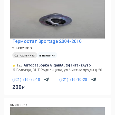
Термостат Sportage 2004-2010
2550023010
б.у. оригинал
в наличии
128
Авторазборка GigantAuto| ГигантАуто
Вологда, СНТ Родионцево, ул. Чистые пруды д.20
(921) 716-75-10
(921) 716-10-20
200
06.08.2026