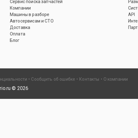
Сервис поиска запчастей
Раз
Компании
Сист
Машины в разборе
API
Автосервисам и СТО
Инте
Доставка
Парт
Оплата
Блог
енциальности
Сообщить об ошибке
Контакты
О компании
io.ru ©
2026