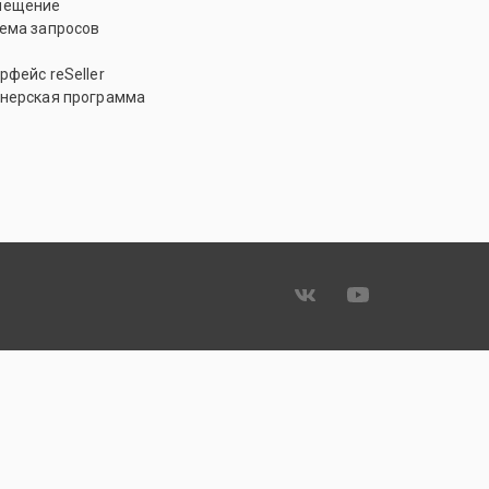
мещение
ема запросов
рфейс reSeller
нерская программа