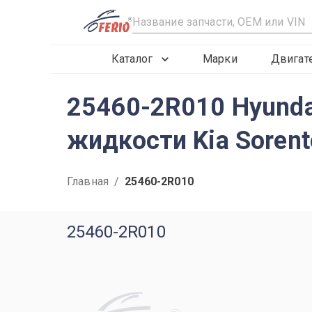
R
Каталог
Марки
Двигат
25460-2R010 Hyund
жидкости Kia Soren
Главная
/
25460-2R010
25460-2R010