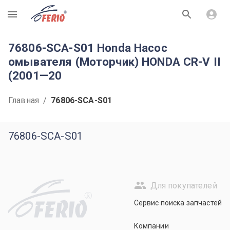
R
76806-SCA-S01 Honda Насос
омывателя (Моторчик) HONDA CR-V II
(2001—20
Главная
/
76806-SCA-S01
76806-SCA-S01
Для покупателей
R
Сервис поиска запчастей
Компании