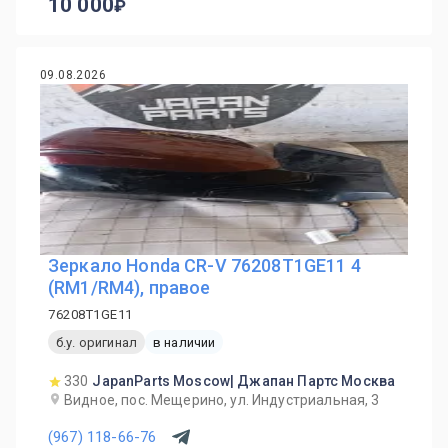
10 000
09.08.2026
Зеркало Honda CR-V 76208T1GE11 4
(RM1/RM4), правое
76208T1GE11
б.у. оригинал
в наличии
330
JapanParts Moscow| Джапан Партс Москва
Видное, пос. Мещерино, ул. Индустриальная, 3
(967) 118-66-76