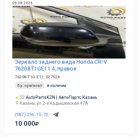
09.08.2026
Зеркало заднего вида Honda CR-V
76208T1GE11 4, правое
76208-T1G-E11, 027524
б.у. оригинал
в наличии
52
AutoPartsKZN | АвтоПартс Казань
Казань, ул 2-я Кадышевская 47А
(987) 296-10-70
10 000