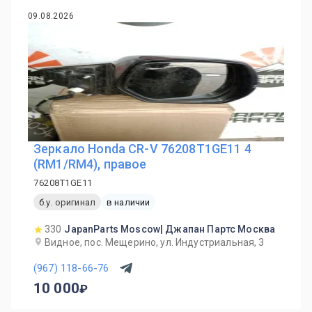
09.08.2026
Зеркало Honda CR-V 76208T1GE11 4
(RM1/RM4), правое
76208T1GE11
б.у. оригинал
в наличии
330
JapanParts Moscow| Джапан Партс Москва
Видное, пос. Мещерино, ул. Индустриальная, 3
(967) 118-66-76
10 000