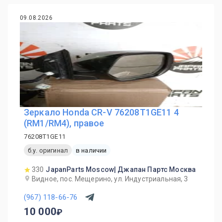
09.08.2026
Зеркало Honda CR-V 76208T1GE11 4
(RM1/RM4), правое
76208T1GE11
б.у. оригинал
в наличии
330
JapanParts Moscow| Джапан Партс Москва
Видное, пос. Мещерино, ул. Индустриальная, 3
(967) 118-66-76
10 000