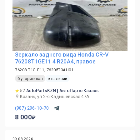
Зеркало заднего вида Honda CR-V
76208T1GE11 4 R20A4, правое
76208-T1G-E11, 76205T0AU01
б.у. оригинал
в наличии
52
AutoPartsKZN | АвтоПартс Казань
Казань, ул 2-я Кадышевская 47А
(987) 296-10-70
8 000
09.08.2026