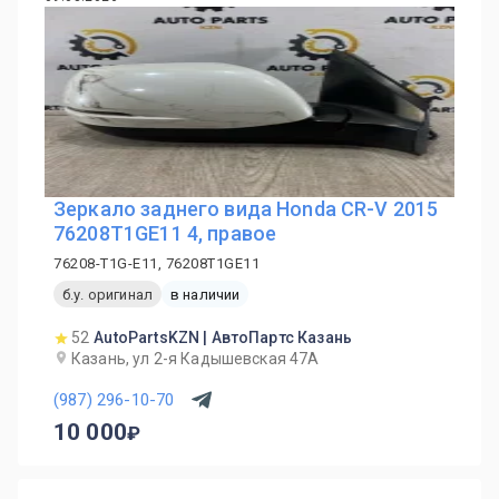
Зеркало заднего вида Honda CR-V 2015
76208T1GE11 4, правое
76208-T1G-E11, 76208T1GE11
б.у. оригинал
в наличии
52
AutoPartsKZN | АвтоПартс Казань
Казань, ул 2-я Кадышевская 47А
(987) 296-10-70
10 000