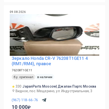
09.08.2026
Зеркало Honda CR-V 76208T1GE11 4
(RM1/RM4), правое
76208T1GE11
б.у. оригинал
в наличии
330
JapanParts Moscow| Джапан Партс Москва
Видное, пос. Мещерино, ул. Индустриальная, 3
(967) 118-66-76
10 000