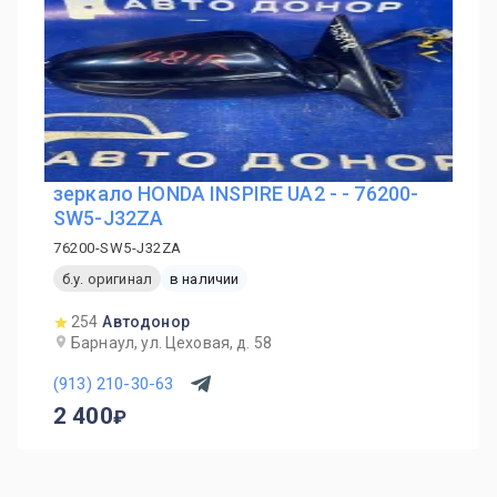
зеркало HONDA INSPIRE UA2 - - 76200-
SW5-J32ZA
76200-SW5-J32ZA
б.у. оригинал
в наличии
254
Автодонор
Барнаул, ул. Цеховая, д. 58
(913) 210-30-63
2 400