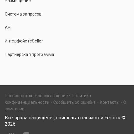
Размещение
Система запросов
API
Интерфейс reSeller
Партнерская программа
Пользовательское соглашение
Политика
конфиденциальности
Сообщить об ошибке
Контакты
О
компании
Все права защищены, поиск автозапчастей Ferio.ru ©
2026