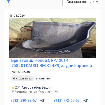
Сначала новые
08.08.2026
Брызговик Honda CR-V 2014
75820T0AU01 RM K24Z9, задний правый
75820T0AU01
б.у. оригинал
в наличии
204
Авторазбор Башня
Челябинск, ул. Горького, 24
(982) 280-83-57
(912) 772-66-59