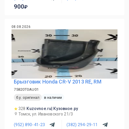
900
08.08.2026
Брызговик Honda CR-V 2013 RE, RM
75820T0AU01
б.у. оригинал
в наличии
328
Kuzovnoe.ru| Кузовное.ру
Томск, ул. Ивановского 21/3
(952) 890-41-23
(382) 294-29-11