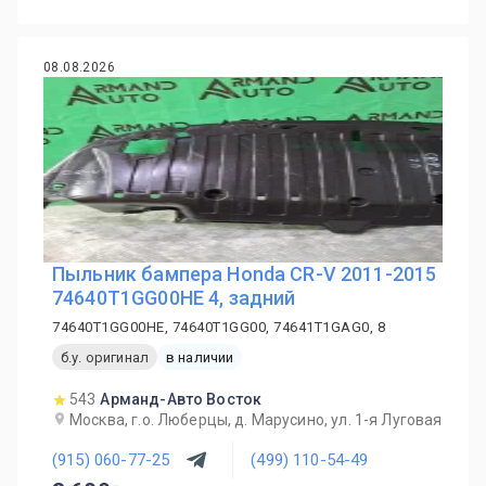
08.08.2026
Пыльник бампера Honda CR-V 2011-2015
74640T1GG00HE 4, задний
74640T1GG00HE, 74640T1GG00, 74641T1GAG0, 8
б.у. оригинал
в наличии
543
Арманд-Авто Восток
Москва, г.о. Люберцы, д. Марусино, ул. 1-я Луговая
(915) 060-77-25
(499) 110-54-49