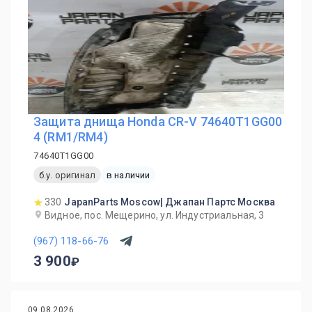
Защита днища Honda CR-V 74640T1GG00
4 (RM1/RM4)
74640T1GG00
б.у. оригинал
в наличии
330
JapanParts Moscow| Джапан Партс Москва
Видное, пос. Мещерино, ул. Индустриальная, 3
(967) 118-66-76
3 900
09.08.2026