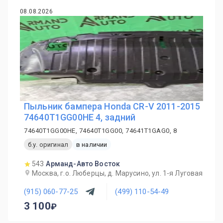
08.08.2026
Пыльник бампера Honda CR-V 2011-2015
74640T1GG00HE 4, задний
74640T1GG00HE, 74640T1GG00, 74641T1GAG0, 8
б.у. оригинал
в наличии
543
Арманд-Авто Восток
Москва, г.о. Люберцы, д. Марусино, ул. 1-я Луговая
(915) 060-77-25
(499) 110-54-49
3 100