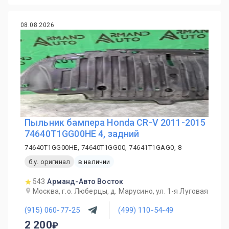
08.08.2026
Пыльник бампера Honda CR-V 2011-2015
74640T1GG00HE 4, задний
74640T1GG00HE, 74640T1GG00, 74641T1GAG0, 8
б.у. оригинал
в наличии
543
Арманд-Авто Восток
Москва, г.о. Люберцы, д. Марусино, ул. 1-я Луговая
(915) 060-77-25
(499) 110-54-49
2 200