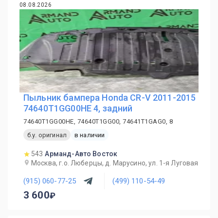
08.08.2026
Пыльник бампера Honda CR-V 2011-2015
74640T1GG00HE 4, задний
74640T1GG00HE, 74640T1GG00, 74641T1GAG0, 8
б.у. оригинал
в наличии
543
Арманд-Авто Восток
Москва, г.о. Люберцы, д. Марусино, ул. 1-я Луговая
(915) 060-77-25
(499) 110-54-49
3 600