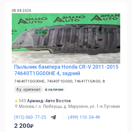
08.08.2026
Пыльник бампера Honda CR-V 2011-2015
74640T1GG00HE 4, задний
74640T1GG00HE, 74640T1GG00, 74641T1GAG0, 8
б.у. оригинал
в наличии
543
Арманд-Авто Восток
Москва, г.о. Люберцы, д. Марусино, ул. 1-я Луговая
(915) 060-77-25
(499) 110-54-49
2 200