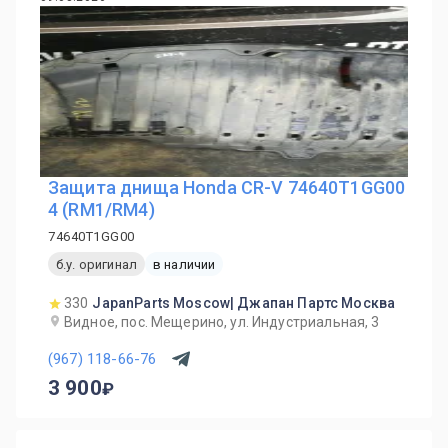
Защита днища Honda CR-V 74640T1GG00
4 (RM1/RM4)
74640T1GG00
б.у. оригинал
в наличии
330
JapanParts Moscow| Джапан Партс Москва
Видное, пос. Мещерино, ул. Индустриальная, 3
(967) 118-66-76
3 900