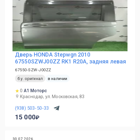
Дверь HONDA Stepwgn 2010
67550SZWJ00ZZ RK1 R20A, задняя левая
67550-SZW-J00ZZ
б.у. оригинал
в наличии
0
А1 Моторс
Краснодар, ул. Московская, 83
(938) 503-50-33
15 000
30.07.2026