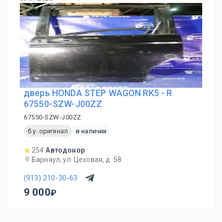
дверь HONDA STEP WAGON RK5 - R
67550-SZW-J00ZZ
67550-SZW-J00ZZ
б.у. оригинал
в наличии
254
Автодонор
Барнаул, ул. Цеховая, д. 58
(913) 210-30-63
9 000