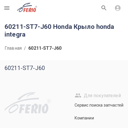
R
60211-ST7-J60 Honda Крыло honda
integra
Главная
/
60211-ST7-J60
60211-ST7-J60
Для покупателей
R
Сервис поиска запчастей
Компании